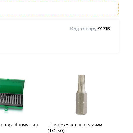
Код товару:
91715
EX Toptul 10мм 15шт
Біта зіркова TORX 3 25мм
(ТО-30)