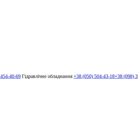
 454-40-69
Гідравлічне обладнання
+38 (050) 504-43-18
+38 (098) 