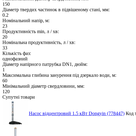
150
Діаметр твердих частинок в підвішеному стані, мм:
0.2
Номінальний напір, м:
23
Продуктивність min, л / хв:
20
Номінальна продуктивність, л / хв:
33
Кількість фаз:
однофазний
Діаметр напірного патрубка DN1, дюйм:
1
Максимальна глибина занурення під дзеркало води, м:
60
Мінімальний діаметр свердловини, мм:
120
Супутні товари
Насос відцентровий 1.5 кВт Dongyin (778447)
Код 