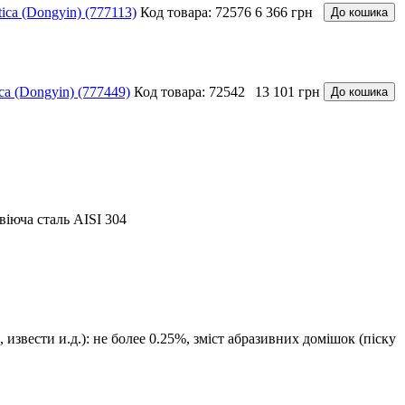
ca (Dongyin) (777113)
Код товара: 72576
6 366 грн
До кошика
a (Dongyin) (777449)
Код товара: 72542
13 101 грн
До кошика
віюча сталь AISI 304
 извести и.д.): не более 0.25%, зміст абразивних домішок (піску