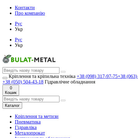
Контакти
Про компанію
Рус
Укр
Рус
Укр
Кріплення та кріпильна техніка
+38 (098) 317-97-75
+38 (063)
+38 (050) 504-43-18
Гідравлічне обладнання
0
Кошик
Каталог
Кріплення та метизи
Пневматика
Гідравліка
Металопрокат