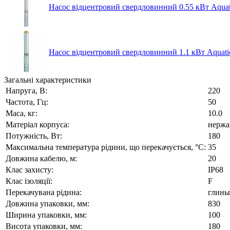
Насос відцентровий свердловинний 0.55 кВт Aquati
Насос відцентровий свердловинний 1.1 кВт Aquatic
Загальні характеристики
Напруга, В:
220
Частота, Гц:
50
Маса, кг:
10.0
Матеріал корпуса:
нержа
Потужність, Вт:
180
Максимальна температура рідини, що перекачується, °C:
35
Довжина кабелю, м:
20
Клас захисту:
IP68
Клас ізоляції:
F
Перекачувана рідина:
глины,
Довжина упаковки, мм:
830
Ширина упаковки, мм:
100
Висота упаковки, мм:
180