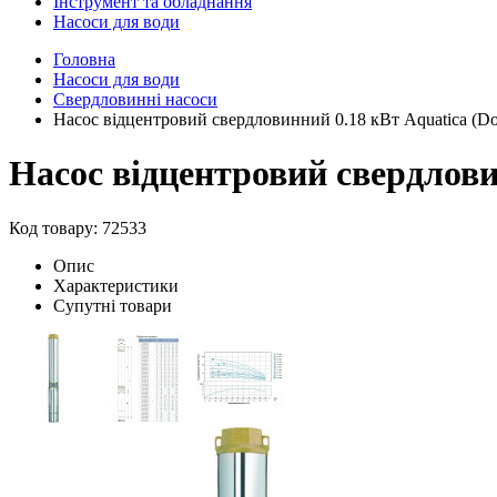
Інструмент та обладнання
Насоси для води
Головна
Насоси для води
Свердловинні насоси
Насос відцентровий свердловинний 0.18 кВт Aquatica (Do
Насос відцентровий свердловин
Код товару: 72533
Опис
Характеристики
Супутні товари