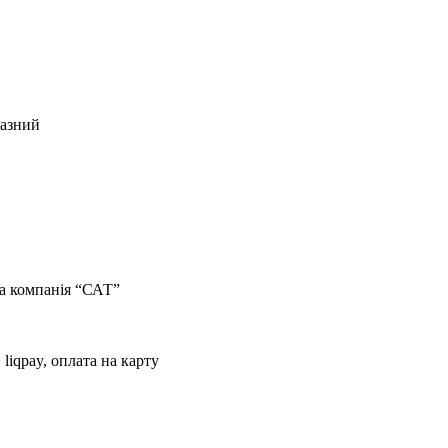
азний
тна компанія “САТ”
 liqpay, оплата на карту