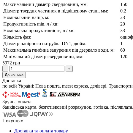
Максимальний діаметр свердловини, мм:
150
Діаметр твердих частинок в підвішеному стані, мм:
0.2
Номінальний напір, м:
23
Продуктивність min, л / хв:
20
Номінальна продуктивність, л / хв:
33
Кількість фаз:
одноф
Діаметр напірного патрубка DN1, дюйм:
1
Максимальна глибина занурення під дзеркало води, м:
60
Мінімальний діаметр свердловини, мм:
120
5972 грн
-
+
До кошика
Доставка
по всій Україні: Нова пошта, meest express, делівері, Транспор
Зручна оплата
банківська карта, безготівковий розрахунок, готівка, післяплата,
Покупцям
Доставка та оплата товару