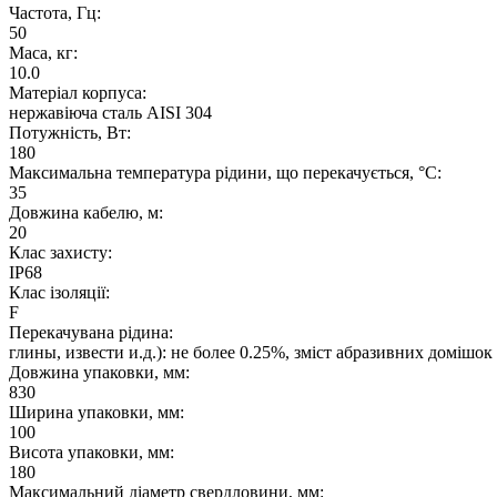
Частота, Гц:
50
Маса, кг:
10.0
Матеріал корпуса:
нержавіюча сталь AISI 304
Потужність, Вт:
180
Максимальна температура рідини, що перекачується, °C:
35
Довжина кабелю, м:
20
Клас захисту:
IP68
Клас ізоляції:
F
Перекачувана рідина:
глины, извести и.д.): не более 0.25%, зміст абразивних домішок 
Довжина упаковки, мм:
830
Ширина упаковки, мм:
100
Висота упаковки, мм:
180
Максимальний діаметр свердловини, мм: