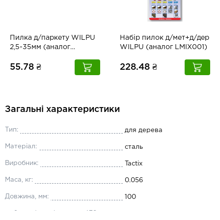
Пилка д/паркету WILPU
Набір пилок д/мет+д/дер
2,5-35мм (аналог
WILPU (аналог LMIX001)
L005W5)
55.78 ₴
228.48 ₴
Загальні характеристики
Тип:
для дерева
Матеріал:
сталь
Виробник:
Tactix
Маса, кг:
0.056
Довжина, мм:
100
ms2_product_shop_opt_478:
75