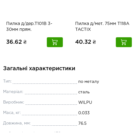
Пилка д/дер.Т101В 3-
Пилка д/мет. 75мм Т118A
30мм прям.
TACTIX
36.62 ₴
40.32 ₴
Загальні характеристики
Тип:
по металу
Матеріал:
сталь
Виробник:
WILPU
Маса, кг:
0.033
Довжина, мм:
76.5
ms2_product_shop_opt_478:
55