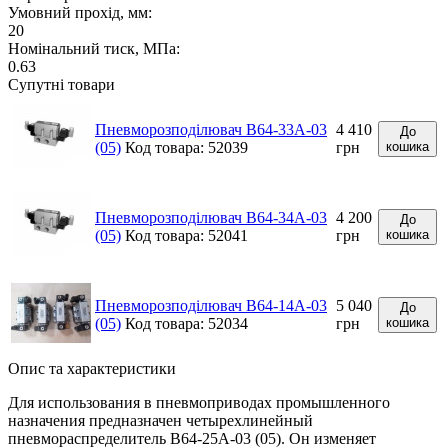
Умовний прохід, мм:
20
Номінальний тиск, МПа:
0.63
Супутні товари
Пневморозподілювач В64-33А-03
4 410
До
(05)
Код товара: 52039
грн
кошика
Пневморозподілювач В64-34А-03
4 200
До
(05)
Код товара: 52041
грн
кошика
Пневморозподілювач В64-14А-03
5 040
До
(05)
Код товара: 52034
грн
кошика
Опис та характеристики
Для использования в пневмоприводах промышленного
назначения предназначен четырехлинейный
пневмораспределитель В64-25А-03 (05). Он изменяет