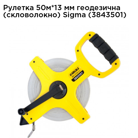
Рулетка 50м*13 мм геодезична
(скловолокно) Sigma (3843501)