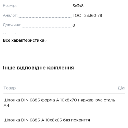
Розмір:
3x3x8
Аналог:
ГОСТ 23360-78
Довжина:
8
Матеріал:
сталь
Все характеристики
Ширина, мм:
3
Висота:
3
Форма виконання:
A
Інше відповідне кріплення
Товар
Діам
Шпонка DIN 6885 форма А 10x8x70 нержавіюча сталь
А4
Шпонка DIN 6885 A 10x8x65 без покриття