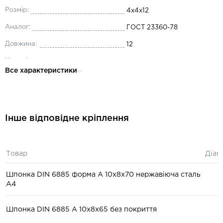
Розмір:
4x4x12
Аналог:
ГОСТ 23360-78
Довжина:
12
Матеріал:
сталь
Все характеристики
Ширина, мм:
4
Висота:
4
Форма виконання:
B
Інше відповідне кріплення
Товар
Діам
Шпонка DIN 6885 форма А 10x8x70 нержавіюча сталь
А4
Шпонка DIN 6885 A 10x8x65 без покриття