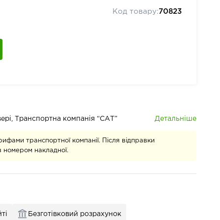
Код товару:
70823
Детальніше
івері, Транспортна компанія “САТ”
рифами транспортної компанії. Після відправки
 номером накладної.
ті
Безготівковий розрахунок