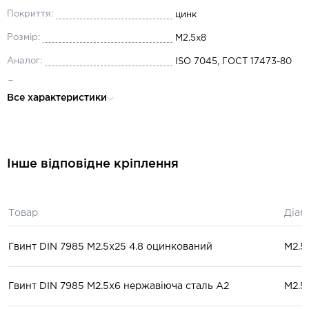
Покриття:
цинк
Розмір:
М2.5x8
Аналог:
ISO 7045, ГОСТ 17473-80
Довжина:
8
Все характеристики
Діаметр:
М2.5
Матеріал:
сталь
Інше відповідне кріплення
Товар
Діам
Гвинт DIN 7985 М2.5x25 4.8 оцинкований
М2.5
Гвинт DIN 7985 М2.5x6 нержавіюча сталь А2
М2.5