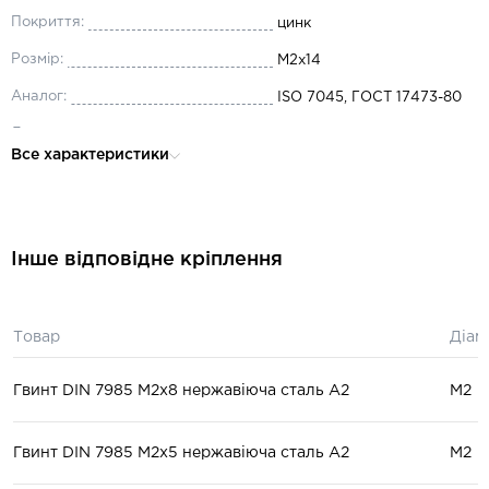
Покриття:
цинк
Розмір:
М2x14
Аналог:
ISO 7045, ГОСТ 17473-80
Довжина:
14
Все характеристики
Діаметр:
М2
Матеріал:
сталь
Інше відповідне кріплення
Товар
Діам
Гвинт DIN 7985 М2x8 нержавіюча сталь А2
М2
Гвинт DIN 7985 М2x5 нержавіюча сталь А2
М2