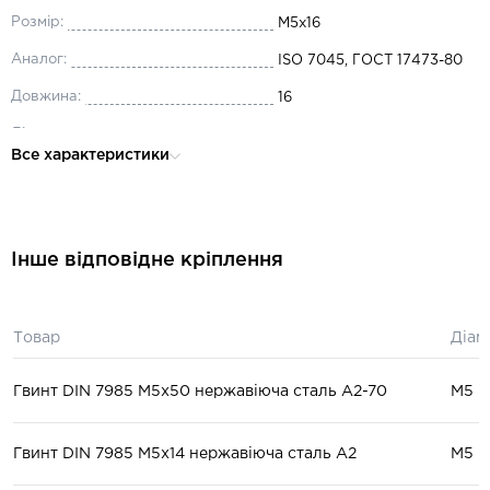
Розмір:
М5x16
Аналог:
ISO 7045, ГОСТ 17473-80
Довжина:
16
Діаметр:
М5
Все характеристики
Матеріал:
нержавіюча сталь А4
Інше відповідне кріплення
Товар
Діам
Гвинт DIN 7985 М5x50 нержавіюча сталь A2-70
М5
Гвинт DIN 7985 М5x14 нержавіюча сталь А2
М5