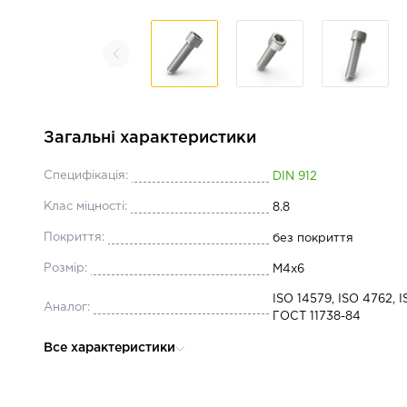
Загальні характеристики
Специфікація:
DIN 912
Клас міцності:
8.8
Покриття:
без покриття
Розмір:
М4x6
ISO 14579, ISO 4762, I
Аналог:
ГОСТ 11738-84
Довжина:
6
Все характеристики
Діаметр:
М4