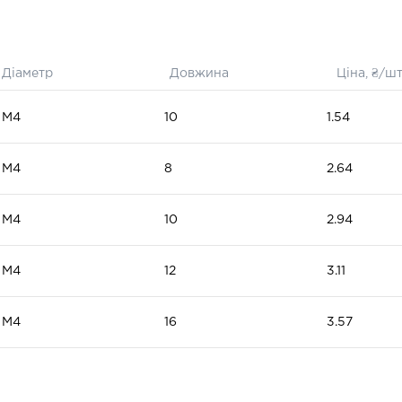
Діаметр
Довжина
Ціна, ₴/ш
М4
10
1.54
М4
8
2.64
М4
10
2.94
М4
12
3.11
М4
16
3.57