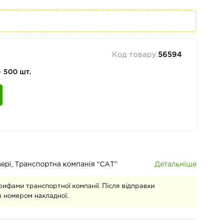
Код товару:
56594
—
500 шт.
Детальніше
івері, Транспортна компанія “САТ”
рифами транспортної компанії. Після відправки
 номером накладної.