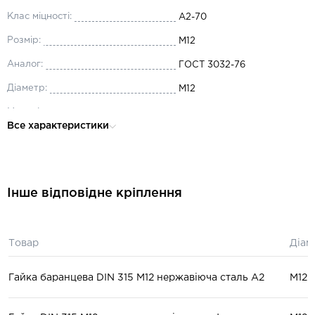
Клас міцності:
А2-70
Розмір:
М12
Аналог:
ГОСТ 3032-76
Діаметр:
М12
Матеріал:
нержавіюча сталь А2
Все характеристики
Інше відповідне кріплення
Товар
Діам
Гайка баранцева DIN 315 М12 нержавіюча сталь А2
М12