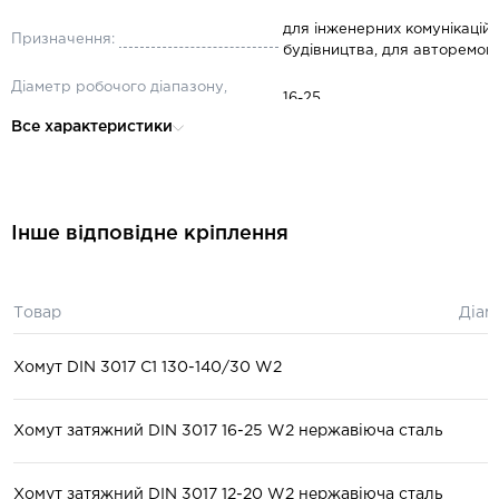
для інженерних комунікацій,
Призначення:
будівництва, для авторемон
Діаметр робочого діапазону,
16-25
мм:
Все характеристики
Ширина, мм:
9
Інше відповідне кріплення
Товар
Діам
Хомут DIN 3017 C1 130-140/30 W2
Хомут затяжний DIN 3017 16-25 W2 нержавіюча сталь
Хомут затяжний DIN 3017 12-20 W2 нержавіюча сталь