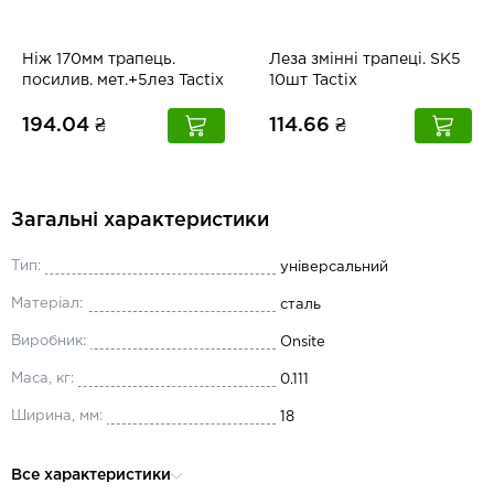
Ніж 170мм трапець.
Леза змінні трапеці. SK5
посилив. мет.+5лез Tactix
10шт Tactix
194.04 ₴
114.66 ₴
Загальні характеристики
Тип:
універсальний
Матеріал:
сталь
Виробник:
Onsite
Маса, кг:
0.111
Ширина, мм:
18
Все характеристики