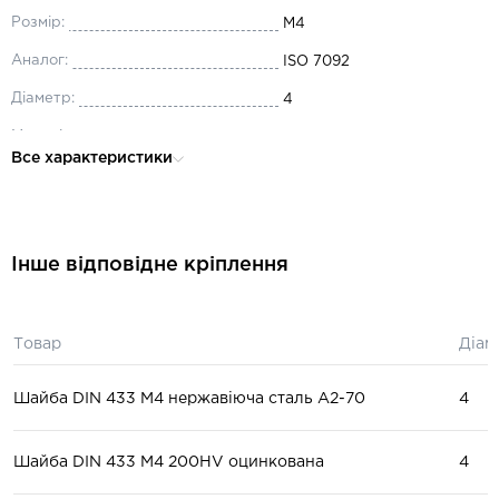
Розмір:
М4
Аналог:
ISO 7092
Діаметр:
4
Матеріал:
сталь
Все характеристики
Призначення:
для машинобудування
Зовнішній діаметр:
8
Товщина:
0.5
Інше відповідне кріплення
Товар
Діам
Шайба DIN 433 М4 нержавіюча сталь А2-70
4
Шайба DIN 433 М4 200HV оцинкована
4