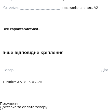
Матеріал:
нержавіюча сталь А2
Все характеристики
Інше відповідне кріплення
Товар
Діам
Шплінт AN 75 3 А2-70
Покупцям
Доставка та оплата товару