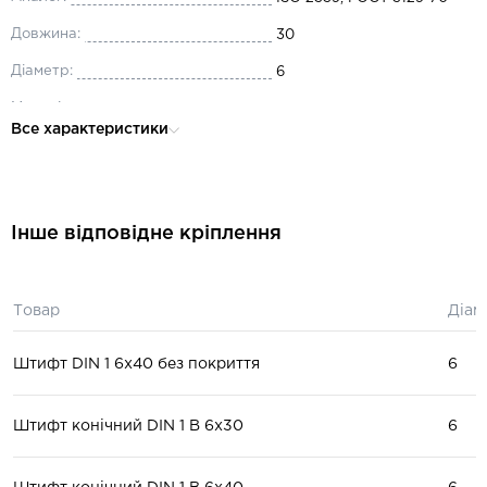
Довжина:
30
Діаметр:
6
Матеріал:
сталь
Все характеристики
Форма виконання:
B
Інше відповідне кріплення
Товар
Діам
Штифт DIN 1 6x40 без покриття
6
Штифт конічний DIN 1 В 6x30
6