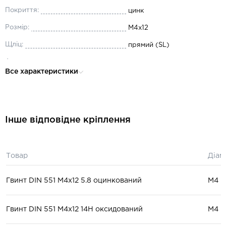
Покриття:
цинк
Розмір:
М4x12
Щліц:
прямий (SL)
Аналог:
ISO 4766, ГОСТ 1477-93
Все характеристики
Довжина:
12
Діаметр:
М4
Матеріал:
сталь
Інше відповідне кріплення
Товар
Діам
Гвинт DIN 551 М4x12 5.8 оцинкований
М4
Гвинт DIN 551 М4x12 14H оксидований
М4