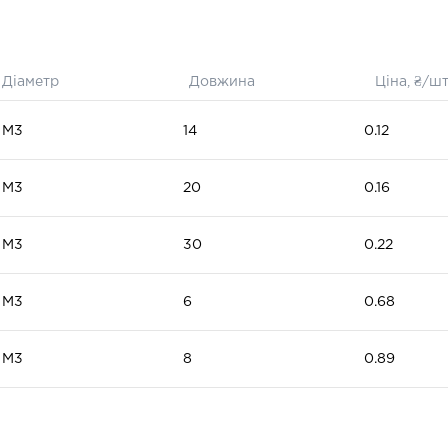
Діаметр
Довжина
Ціна, ₴/ш
М3
14
0.12
М3
20
0.16
М3
30
0.22
М3
6
0.68
М3
8
0.89