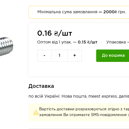
Мінімальна сума замовлення
— 2000₴
грн.
0.16 ₴/шт
Оптом від 1 упак. —
0.15 ₴/шт
Упаковка
-
+
До кошика
Доставка
по всій Україні: Нова пошта, meest express, дел
Вартість доставки розраховується згідно з та
замовлення Ви отримаєте SMS-повідомлення з