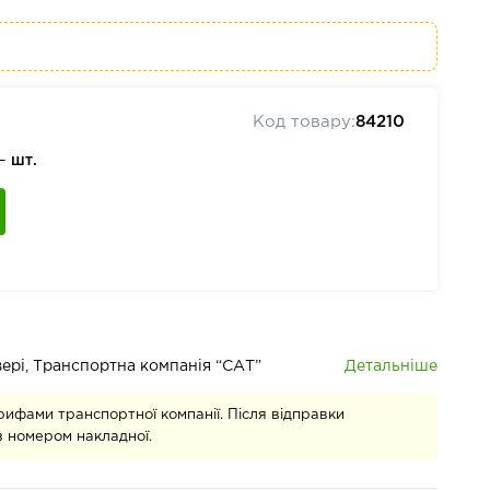
Код товару:
84210
 —
шт.
Детальніше
івері, Транспортна компанія “САТ”
рифами транспортної компанії. Після відправки
 номером накладної.