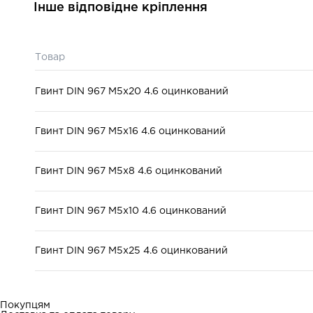
Інше відповідне кріплення
Матеріал:
сталь
Головка:
напівкругла
Товар
для машинобудування
Призначення:
збирання меблів
Гвинт DIN 967 М5x20 4.6 оцинкований
Гвинт DIN 967 М5x16 4.6 оцинкований
Гвинт DIN 967 М5x8 4.6 оцинкований
Гвинт DIN 967 М5x10 4.6 оцинкований
Гвинт DIN 967 М5x25 4.6 оцинкований
Покупцям