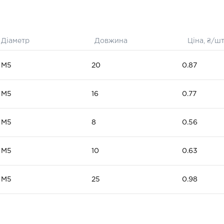
Діаметр
Довжина
Ціна, ₴/ш
, для
М5
20
0.87
М5
16
0.77
М5
8
0.56
М5
10
0.63
М5
25
0.98