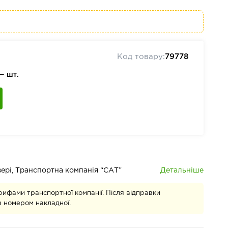
Код товару:
79778
 —
шт.
Детальніше
івері, Транспортна компанія “САТ”
рифами транспортної компанії. Після відправки
 номером накладної.