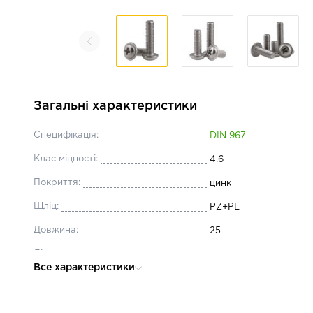
Загальні характеристики
Специфікація:
DIN 967
Клас міцності:
4.6
Покриття:
цинк
Щліц:
PZ+PL
Довжина:
25
Діаметр:
М5
Все характеристики
Тип різьби:
метрична
Вид різьби:
повна