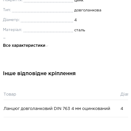
Покриття:
цинк
Тип:
довголанкова
Діаметр:
4
Матеріал:
сталь
Призначення:
для будівництва
Все характеристики
Інше відповідне кріплення
Товар
Діам
Ланцюг довголанковий DIN 763 4 мм оцинкований
4